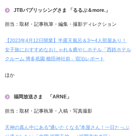
JTBパブリッシングさま 「
るるぶ＆more.
」
担当：取材・記事執筆・編集・撮影ディレクション
【2023年4月12日開業】半露天風呂＆3〜4人部屋あり！
女子旅におすすめなおしゃれ＆癒やしホテル「西鉄ホテル
クルーム 博多祇園 櫛田神社前」宿泊レポート
ほか
福岡放送さま 「
ARNE
」
担当：取材・記事執筆・入稿・写真撮影
天神の真ん中にある“通いたくなる”本屋さん！一日たっぷ