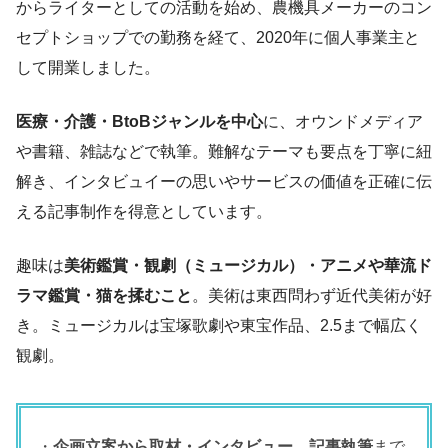
からライターとしての活動を始め、農機具メーカーのコン
セプトショップでの勤務を経て、2020年に個人事業主と
して開業しました。
医療・介護・BtoBジャンルを中心
に、オウンドメディア
や書籍、雑誌などで執筆。難解なテーマも要点を丁寧に紐
解き、インタビュイーの思いやサービスの価値を正確に伝
える記事制作を得意としています。
趣味は
美術鑑賞・観劇（ミュージカル）・アニメや華流ド
ラマ鑑賞・猫を揉むこと
。美術は東西問わず近代美術が好
き。ミュージカルは宝塚歌劇や東宝作品、2.5まで幅広く
観劇。
・
企画立案から取材・インタビュー、記事執筆
まで