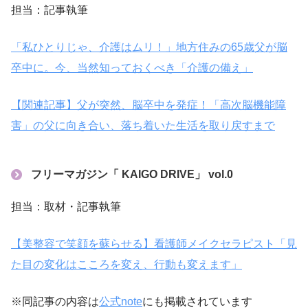
担当：記事執筆
「私ひとりじゃ、介護はムリ！」地方住みの65歳父が脳
卒中に。今、当然知っておくべき「介護の備え」
【関連記事】父が突然、脳卒中を発症！「高次脳機能障
害」の父に向き合い、落ち着いた生活を取り戻すまで
フリーマガジン「 KAIGO DRIVE」 vol.0
担当：取材・記事執筆
【美整容で笑顔を蘇らせる】看護師メイクセラピスト「見
た目の変化はこころを変え、行動も変えます」
※同記事の内容は
公式note
にも掲載されています